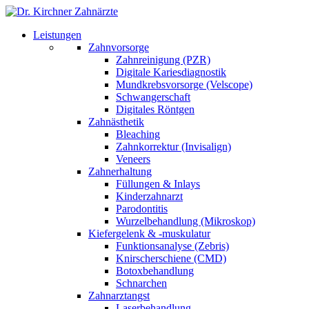
Leistungen
Zahnvorsorge
Zahnreinigung (PZR)
Digitale Kariesdiagnostik
Mundkrebsvorsorge (Velscope)
Schwangerschaft
Digitales Röntgen
Zahnästhetik
Bleaching
Zahnkorrektur (Invisalign)
Veneers
Zahnerhaltung
Füllungen & Inlays
Kinderzahnarzt
Parodontitis
Wurzelbehandlung (Mikroskop)
Kiefergelenk & -muskulatur
Funktionsanalyse (Zebris)
Knirscherschiene (CMD)
Botoxbehandlung
Schnarchen
Zahnarztangst
Laserbehandlung