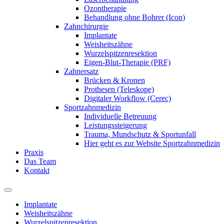
Ozontherapie
Behandlung ohne Bohrer (Icon)
Zahnchirurgie
Implantate
Weisheitszähne
Wurzelspitzenresektion
Eigen-Blut-Therapie (PRF)
Zahnersatz
Brücken & Kronen
Prothesen (Teleskope)
Digitaler Workflow (Cerec)
Sportzahnmedizin
Individuelle Betreuung
Leistungssteigerung
Trauma, Mundschutz & Sportunfall
Hier geht es zur Website Sportzahnmedizin
Praxis
Das Team
Kontakt
Implantate
Weisheitszähne
Wurzelspitzenresektion