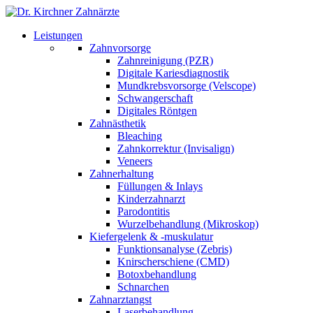
Leistungen
Zahnvorsorge
Zahnreinigung (PZR)
Digitale Kariesdiagnostik
Mundkrebsvorsorge (Velscope)
Schwangerschaft
Digitales Röntgen
Zahnästhetik
Bleaching
Zahnkorrektur (Invisalign)
Veneers
Zahnerhaltung
Füllungen & Inlays
Kinderzahnarzt
Parodontitis
Wurzelbehandlung (Mikroskop)
Kiefergelenk & -muskulatur
Funktionsanalyse (Zebris)
Knirscherschiene (CMD)
Botoxbehandlung
Schnarchen
Zahnarztangst
Laserbehandlung