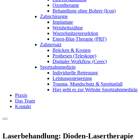
Ozontherapie
Behandlung ohne Bohrer (Icon)
Zahnchirurgie
Implantate
Weisheitszähne
Wurzelspitzenresektion
Eigen-Blut-Therapie (PRF)
Zahnersatz
Brücken & Kronen
Prothesen (Teleskope)
Digitaler Workflow (Cerec)
Sportzahnmedizin
Individuelle Betreuung
Leistungssteigerung
Trauma, Mundschutz & Sportunfall
Hier geht es zur Website Sportzahnmedizin
Praxis
Das Team
Kontakt
Laserbehandlung: Dioden-Lasertherapie