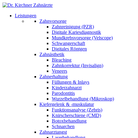
Leistungen
Zahnvorsorge
Zahnreinigung (PZR)
Digitale Kariesdiagnostik
Mundkrebsvorsorge (Velscope)
Schwangerschaft
Digitales Röntgen
Zahnästhetik
Bleaching
Zahnkorrektur (Invisalign)
Veneers
Zahnerhaltung
Füllungen & Inlays
Kinderzahnarzt
Parodontitis
Wurzelbehandlung (Mikroskop)
Kiefergelenk & -muskulatur
Funktionsanalyse (Zebris)
Knirscherschiene (CMD)
Botoxbehandlung
Schnarchen
Zahnarztangst
Laserbehandlung