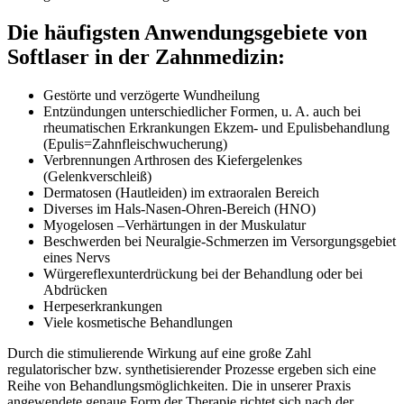
Die häufigsten Anwendungsgebiete von
Softlaser in der Zahnmedizin:
Gestörte und verzögerte Wundheilung
Entzündungen unterschiedlicher Formen, u. A. auch bei
rheumatischen Erkrankungen Ekzem- und Epulisbehandlung
(Epulis=Zahnfleischwucherung)
Verbrennungen Arthrosen des Kiefergelenkes
(Gelenkverschleiß)
Dermatosen (Hautleiden) im extraoralen Bereich
Diverses im Hals-Nasen-Ohren-Bereich (HNO)
Myogelosen –Verhärtungen in der Muskulatur
Beschwerden bei Neuralgie-Schmerzen im Versorgungsgebiet
eines Nervs
Würgereflexunterdrückung bei der Behandlung oder bei
Abdrücken
Herpeserkrankungen
Viele kosmetische Behandlungen
Durch die stimulierende Wirkung auf eine große Zahl
regulatorischer bzw. synthetisierender Prozesse ergeben sich eine
Reihe von Behandlungsmöglichkeiten. Die in unserer Praxis
angewendete genaue Form der Therapie richtet sich nach der