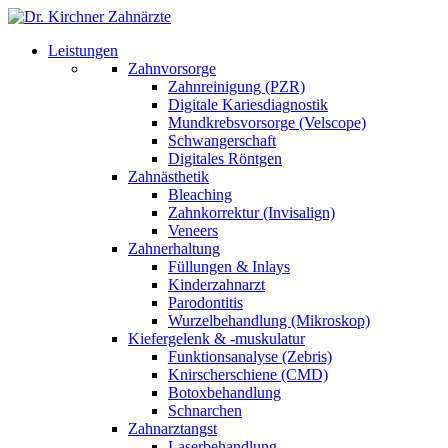
Leistungen
Zahnvorsorge
Zahnreinigung (PZR)
Digitale Kariesdiagnostik
Mundkrebsvorsorge (Velscope)
Schwangerschaft
Digitales Röntgen
Zahnästhetik
Bleaching
Zahnkorrektur (Invisalign)
Veneers
Zahnerhaltung
Füllungen & Inlays
Kinderzahnarzt
Parodontitis
Wurzelbehandlung (Mikroskop)
Kiefergelenk & -muskulatur
Funktionsanalyse (Zebris)
Knirscherschiene (CMD)
Botoxbehandlung
Schnarchen
Zahnarztangst
Laserbehandlung