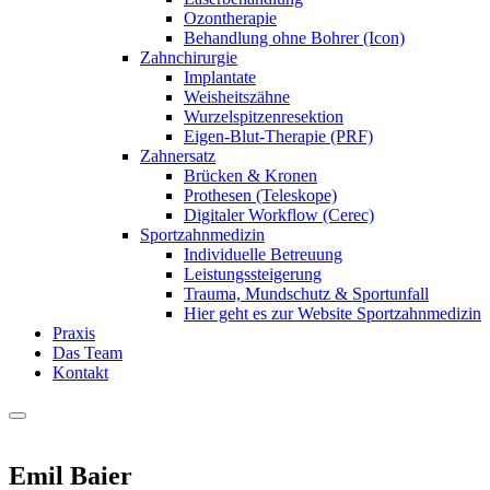
Ozontherapie
Behandlung ohne Bohrer (Icon)
Zahnchirurgie
Implantate
Weisheitszähne
Wurzelspitzenresektion
Eigen-Blut-Therapie (PRF)
Zahnersatz
Brücken & Kronen
Prothesen (Teleskope)
Digitaler Workflow (Cerec)
Sportzahnmedizin
Individuelle Betreuung
Leistungssteigerung
Trauma, Mundschutz & Sportunfall
Hier geht es zur Website Sportzahnmedizin
Praxis
Das Team
Kontakt
Emil Baier