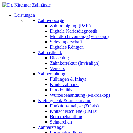
Leistungen
Zahnvorsorge
Zahnreinigung (PZR)
Digitale Kariesdiagnostik
Mundkrebsvorsorge (Velscope)
Schwangerschaft
Digitales Röntgen
Zahnästhetik
Bleaching
Zahnkorrektur (Invisalign)
Veneers
Zahnerhaltung
Füllungen & Inlays
Kinderzahnarzt
Parodontitis
Wurzelbehandlung (Mikroskop)
Kiefergelenk & -muskulatur
Funktionsanalyse (Zebris)
Knirscherschiene (CMD)
Botoxbehandlung
Schnarchen
Zahnarztangst
Laserbehandlung